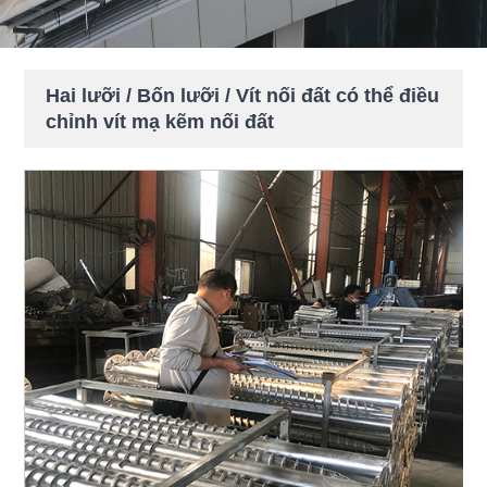
Hai lưỡi / Bốn lưỡi / Vít nối đất có thể điều
chỉnh vít mạ kẽm nối đất