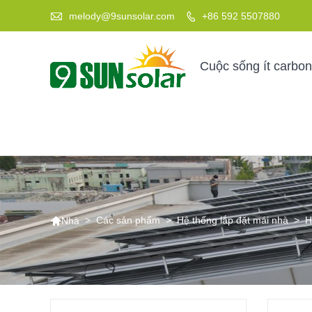

melody@9sunsolar.com
+86 592 5507880

Cuộc sống ít carbon

>
Các sản phẩm
>
Hệ thống lắp đặt mái nhà
>
H
Nhà