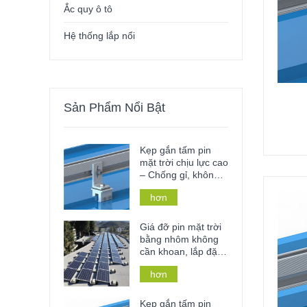
Ắc quy ô tô
Hệ thống lắp nổi
Sản Phẩm Nổi Bật
Kẹp gắn tấm pin
mặt trời chịu lực cao
– Chống gỉ, không
cần khoan đục và
hơn
lắp đặt không cần
dụng cụ cho mái và
lan can kim loại.
Giá đỡ pin mặt trời
bằng nhôm không
cần khoan, lắp đặt
trên mái bê tông
hơn
phẳng, thích hợp
cho nhà ở hoặc cơ
sở thương mại.
Kẹp gắn tấm pin