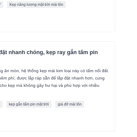
V
Kẹp năng lượng mặt trời mái tôn
đặt nhanh chóng, kẹp ray gắn tấm pin
 ăn mòn, hệ thống kẹp mái kim loại này có tấm nối đất
hêm phí, được lắp ráp sẵn để lắp đặt nhanh hơn, cung
cho kẹp mà không gây hư hại và phù hợp với nhiều
kẹp gắn tấm pin mặt trời
giá đỡ mái tôn