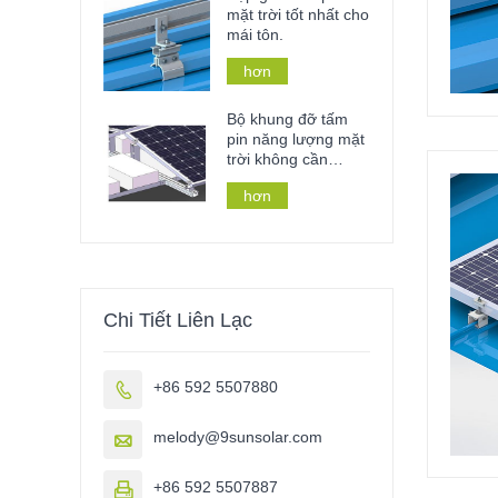
mặt trời tốt nhất cho
mái tôn.
hơn
Bộ khung đỡ tấm
pin năng lượng mặt
trời không cần
khoan xuyên mái
hơn
nhà, mái lợp bằng
vật liệu ballast.
Chi Tiết Liên Lạc
+86 592 5507880

melody@9sunsolar.com

+86 592 5507887
