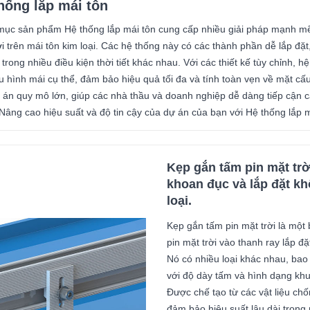
hống lắp mái tôn
ục sản phẩm Hệ thống lắp mái tôn cung cấp nhiều giải pháp mạnh mẽ v
ời trên mái tôn kim loại. Các hệ thống này có các thành phần dễ lắp đặt
i trong nhiều điều kiện thời tiết khác nhau. Với các thiết kế tùy chỉnh,
u hình mái cụ thể, đảm bảo hiệu quả tối đa và tính toàn vẹn về mặt cấ
 án quy mô lớn, giúp các nhà thầu và doanh nghiệp dễ dàng tiếp cận cá
 Nâng cao hiệu suất và độ tin cậy của dự án của bạn với Hệ thống lắp 
Kẹp gắn tấm pin mặt trờ
khoan đục và lắp đặt kh
loại.
Kẹp gắn tấm pin mặt trời là mộ
pin mặt trời vào thanh ray lắp đặ
Nó có nhiều loại khác nhau, bao
với độ dày tấm và hình dạng kh
Được chế tạo từ các vật liệu c
đảm bảo hiệu suất lâu dài trong 