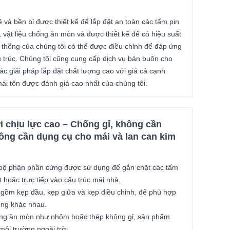
à bền bỉ được thiết kế để lắp đặt an toàn các tấm pin
, vật liệu chống ăn mòn và được thiết kế để có hiệu suất
 hệ thống của chúng tôi có thể được điều chỉnh để đáp ứng
u trúc. Chúng tôi cũng cung cấp dịch vụ bán buôn cho
c giải pháp lắp đặt chất lượng cao với giá cả cạnh
mái tôn được đánh giá cao nhất của chúng tôi.
i chịu lực cao – Chống gỉ, không cần
ông cần dụng cụ cho mái và lan can kim
t bộ phận phần cứng được sử dụng để gắn chặt các tấm
t hoặc trực tiếp vào cấu trúc mái nhà.
 gồm kẹp đầu, kẹp giữa và kẹp điều chỉnh, để phù hợp
ung khác nhau.
hống ăn mòn như nhôm hoặc thép không gỉ, sản phẩm
môi trường ngoài trời.