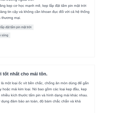
năng kẹp cơ học mạnh mẽ, kẹp lắp đặt tấm pin mặt trời
áng tin cậy và không cần khoan đục đối với cả hệ thống
à thương mại.
lắp đặt tấm pin mặt trời
n sóng
 tốt nhất cho mái tôn.
i là một loại ốc vít bền chắc, chống ăn mòn dùng để gắn
ay hoặc mái kim loại. Nó bao gồm các loại kẹp đầu, kẹp
 nhiều kích thước tấm pin và hình dạng mái khác nhau.
ử dụng đảm bảo an toàn, độ bám chắc chắn và khả