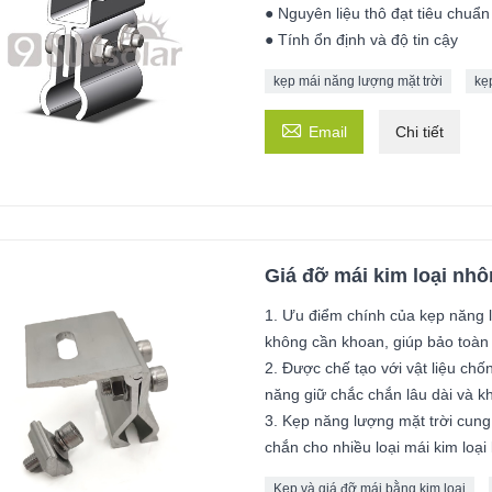
● Nguyên liệu thô đạt tiêu chuẩn
● Tính ổn định và độ tin cậy
kẹp mái năng lượng mặt trời
kẹ

Email
Chi tiết
Giá đỡ mái kim loại nhô
1. Ưu điểm chính của kẹp năng l
không cần khoan, giúp bảo toàn 
2. Được chế tạo với vật liệu ch
năng giữ chắc chắn lâu dài và kh
3. Kẹp năng lượng mặt trời cung
chắn cho nhiều loại mái kim loạ
Kẹp và giá đỡ mái bằng kim loại