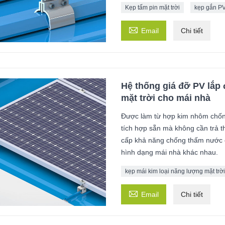
Kẹp tấm pin mặt trời
kẹp gắn P

Email
Chi tiết
Hệ thống giá đỡ PV lắp 
mặt trời cho mái nhà
Được làm từ hợp kim nhôm chống
tích hợp sẵn mà không cần trả t
cấp khả năng chống thấm nước 
hình dạng mái nhà khác nhau.
kẹp mái kim loại năng lượng mặt trời

Email
Chi tiết