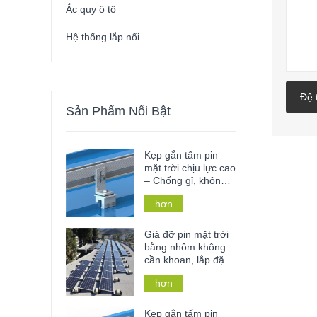
Ắc quy ô tô
Hệ thống lắp nổi
Đệ 
Sản Phẩm Nổi Bật
Kẹp gắn tấm pin
mặt trời chịu lực cao
– Chống gỉ, không
cần khoan đục và
hơn
lắp đặt không cần
dụng cụ cho mái và
lan can kim loại.
Giá đỡ pin mặt trời
bằng nhôm không
cần khoan, lắp đặt
trên mái bê tông
hơn
phẳng, thích hợp
cho nhà ở hoặc cơ
sở thương mại.
Kẹp gắn tấm pin