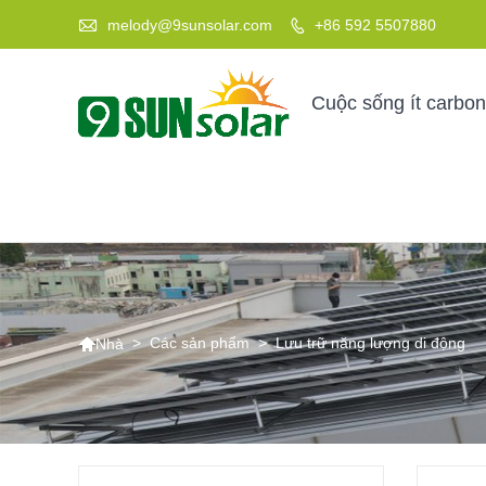

melody@9sunsolar.com
+86 592 5507880

Cuộc sống ít carbon

>
Các sản phẩm
>
Lưu trữ năng lượng di động
Nhà