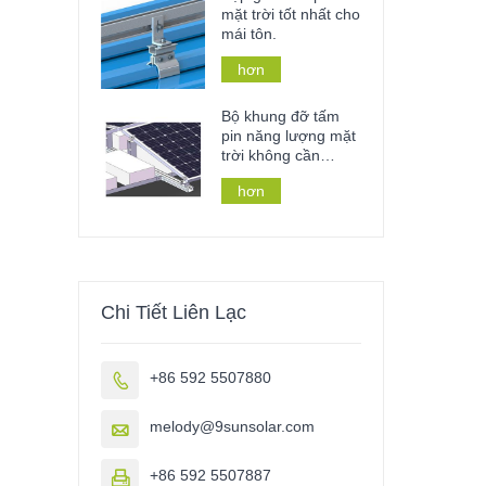
mặt trời tốt nhất cho
mái tôn.
hơn
Bộ khung đỡ tấm
pin năng lượng mặt
trời không cần
khoan xuyên mái
hơn
nhà, mái lợp bằng
vật liệu ballast.
Chi Tiết Liên Lạc
+86 592 5507880

melody@9sunsolar.com

+86 592 5507887
