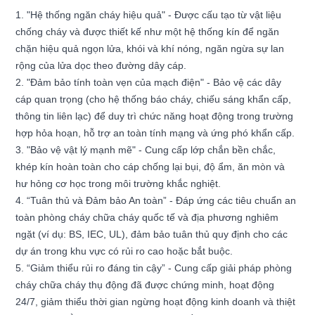
1. "Hệ thống ngăn cháy hiệu quả" - Được cấu tạo từ vật liệu
chống cháy và được thiết kế như một hệ thống kín để ngăn
chặn hiệu quả ngọn lửa, khói và khí nóng, ngăn ngừa sự lan
rộng của lửa dọc theo đường dây cáp.
2. "Đảm bảo tính toàn vẹn của mạch điện" - Bảo vệ các dây
cáp quan trọng (cho hệ thống báo cháy, chiếu sáng khẩn cấp,
thông tin liên lạc) để duy trì chức năng hoạt động trong trường
hợp hỏa hoạn, hỗ trợ an toàn tính mạng và ứng phó khẩn cấp.
3. "Bảo vệ vật lý mạnh mẽ" - Cung cấp lớp chắn bền chắc,
khép kín hoàn toàn cho cáp chống lại bụi, độ ẩm, ăn mòn và
hư hỏng cơ học trong môi trường khắc nghiệt.
4. “Tuân thủ và Đảm bảo An toàn” - Đáp ứng các tiêu chuẩn an
toàn phòng cháy chữa cháy quốc tế và địa phương nghiêm
ngặt (ví dụ: BS, IEC, UL), đảm bảo tuân thủ quy định cho các
dự án trong khu vực có rủi ro cao hoặc bắt buộc.
5. “Giảm thiểu rủi ro đáng tin cậy” - Cung cấp giải pháp phòng
cháy chữa cháy thụ động đã được chứng minh, hoạt động
24/7, giảm thiểu thời gian ngừng hoạt động kinh doanh và thiệt