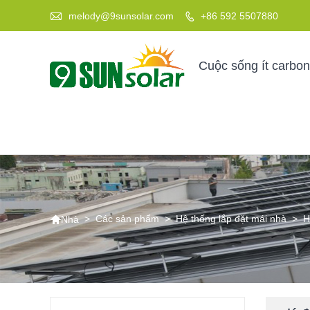

melody@9sunsolar.com
+86 592 5507880

Cuộc sống ít carbon

>
Các sản phẩm
>
Hệ thống lắp đặt mái nhà
>
H
Nhà