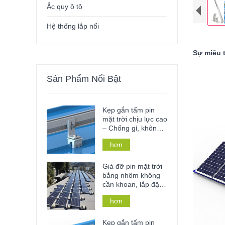
Ắc quy ô tô
Hệ thống lắp nổi
Sự miêu t
Sản Phẩm Nổi Bật
Kẹp gắn tấm pin
mặt trời chịu lực cao
– Chống gỉ, không
cần khoan đục và
hơn
lắp đặt không cần
dụng cụ cho mái và
lan can kim loại.
Giá đỡ pin mặt trời
bằng nhôm không
cần khoan, lắp đặt
trên mái bê tông
hơn
phẳng, thích hợp
cho nhà ở hoặc cơ
sở thương mại.
Kẹp gắn tấm pin