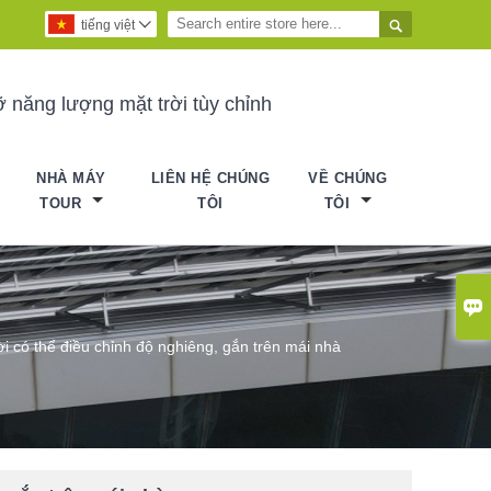

tiếng việt

 năng lượng mặt trời tùy chỉnh
NHÀ MÁY
LIÊN HỆ CHÚNG
VỀ CHÚNG
TOUR
TÔI
TÔI

i có thể điều chỉnh độ nghiêng, gắn trên mái nhà