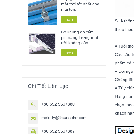
mặt trời tốt nhất cho
mái tôn.
hơn
S
Hệ thống
thiểu hiệu
Bộ khung đỡ tấm
pin năng lượng mặt
trời không cần
● Tuổi thọ
khoan xuyên mái
hơn
nhà, mái lợp bằng
Các cấu t
vật liệu ballast.
phẩm có th
● Đội ngũ 
Chúng tôi
Chi Tiết Liên Lạc
● Tùy chỉ
Hàng năm,
+86 592 5507880

chọn theo
khách hàn
melody@9sunsolar.com

+86 592 5507887
