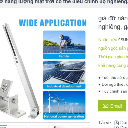
đỡ năng lượng mặt trời có thể điều chỉnh độ nghiêng
giá đỡ năn
nghiêng, g
Nhãn hiệu
9SU
nguồn gốc sản
Thời gian giao
khả năng cung
● Tuổi thọ sử dụ
● Đội ngũ thiết 
● Tùy chỉnh sả

Email
Tải về

Dan

Dan