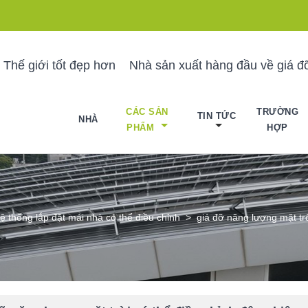
 Thế giới tốt đẹp hơn
Nhà sản xuất hàng đầu về giá đỡ
CÁC SẢN
TRƯỜNG
TIN TỨC
NHÀ
PHẨM
HỢP
ệ thống lắp đặt mái nhà có thể điều chỉnh
>
giá đỡ năng lượng mặt trờ